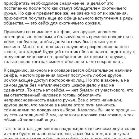
приобретать необходимое снаряжение, а делают это
постепенно после того как станут обладателем охотничьего
ружья. Но один предмет все же, не зависимо от их желания,
приходится покупать еще до официального вступления в ряды
общества — это сейф для охотничьего оружия.
Принимая во внимание тот факт, что оружие, является
потенциально опасным и большую часть времени находится в
доме, требуется, чтобы доступ к нему был только у его
хозяина. Мало того, правила получения разрешения на него
гласят, что каждый будущий охотник обязан начать подготовку к
получении лицензии на приобретения охотничьего оружия,
только после того как сможет обеспечить его сохранность.
К сведению, законом не оговаривается обязательное наличие
сейфа, местом хранения может послужить любое другое,
исключающее доступ посторонних лиц. Но это в законе, а на
самом деле без металлического шкафа дело у вас не
сдвинется. То есть нет сейфа — нет бумаги от участкового, что
вы ответственный человек и готовы обеспечить
неприкосновенность вашего ружья. Все с этого начинали,
другое дело, что многие в начале этого пути мучились
сомнениями по поводу его выбора. Казалось бы, чего проще —
ну стенки толщиной 3 мм, ну замки и полочки там всякие, а так
обычный железный ящик.
Так-то оно так, для многих владельцев классических двустволок
и этого будет вполне достаточно, а как быть тем, кто покупает
полуавтоматы или в будущем собирается прикупить еще пару