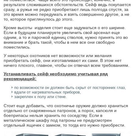
результате сложившихся обстоятельств. Сейф ведь покупается
сразу, а ружье не редко приобретают лишь полгода спустя, за
это время можно передумать и взять совершенно другое, а не
то, которое приглянулось до этого.
Кроме высоты изделия стоит еще задуматься о его ширине.
Если в будущем планируете увеличить свой арсенал еще
одним, а то и парочкой единиц стволов, нужно принять это во
внимание и брать такой, чтобы в нем все они свободно
поместились.
У некоторых охотников нет возможности или желания
приобретать сейф, они изготавливают их сами. В этом нет
ничего плохого, главное, чтобы он отвечал всем требованиям.
Устанавливать сейф необходимо учитывая ряд
рекомендаций:
по возможности он должен быть скрыт от посторонних глаз,
вдали от нагревательных приборов,
закреплен к полу или стене.
Стоит еще добавить, что охотничье оружие должно храниться
отдельно от снаряженных патронов, а порох, капсюля и
боеприпасы нельзя хранить по соседству. Если в
металлическом шкафу под патроны не предусмотрен
отдельный ящичек с замком, то тогда его нужно приобрести.