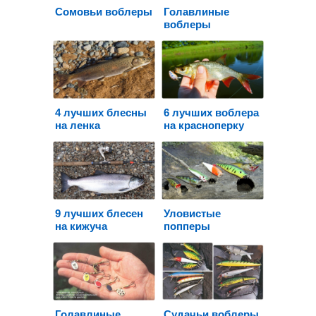
Сомовьи воблеры
Голавлиные
воблеры
4 лучших блесны
6 лучших воблера
на ленка
на красноперку
9 лучших блесен
Уловистые
на кижуча
попперы
Голавлиные
Судачьи воблеры