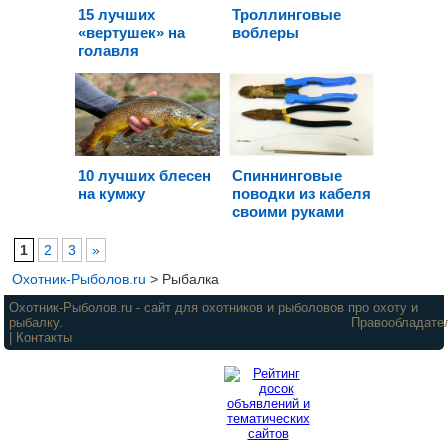
15 лучших
Троллинговые
«вертушек» на
воблеры
голавля
10 лучших блесен
Спиннинговые
на кумжу
поводки из кабеля
своими руками
1
2
3
»
Охотник-Рыболов.ru
>
Рыбалка
Охотник-Рыболов.ru
- сайт для охотников и рыболовов про охоту и
рыбалку.
Правообладате
|
Контакты