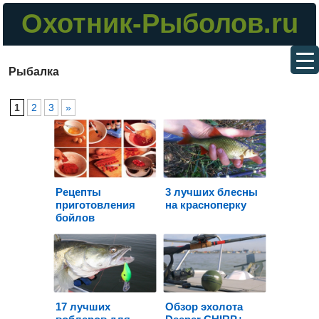
Охотник-Рыболов.ru
Рыбалка
1
2
3
»
Рецепты
3 лучших блесны
приготовления
на красноперку
бойлов
17 лучших
Обзор эхолота