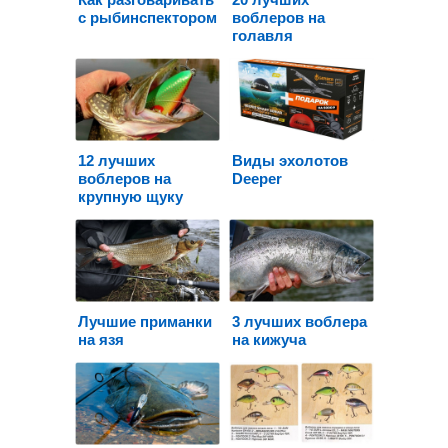
с рыбинспектором
воблеров на
голавля
12 лучших
Виды эхолотов
воблеров на
Deeper
крупную щуку
Лучшие приманки
3 лучших воблера
на язя
на кижуча