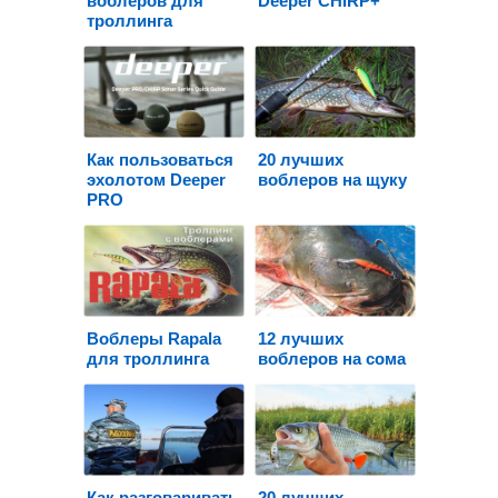
воблеров для
Deeper CHIRP+
троллинга
Как пользоваться
20 лучших
эхолотом Deeper
воблеров на щуку
PRO
Воблеры Rapala
12 лучших
для троллинга
воблеров на сома
Как разговаривать
20 лучших