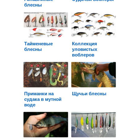
блесны
Тайменевые
Коллекция
блесны
уловистых
воблеров
Приманки на
Щучьи блесны
судака в мутной
воде