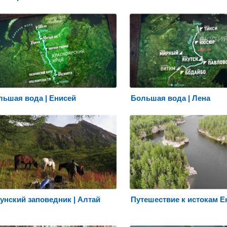
ьшая вода | Енисей
Большая вода | Лена
унский заповедник | Алтай
Путешествие к истокам Е