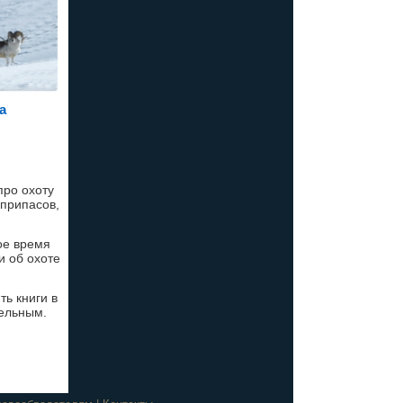
а
про охоту
еприпасов,
ное время
и об охоте
ть книги в
ельным.