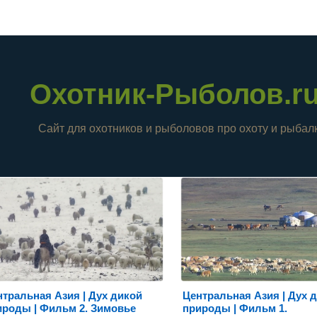
Охотник-Рыболов.r
Сайт для охотников и рыболовов про охоту и рыбалк
тральная Азия | Дух дикой
Центральная Азия | Дух 
ироды | Фильм 2. Зимовье
природы | Фильм 1.