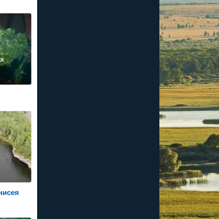
нисея