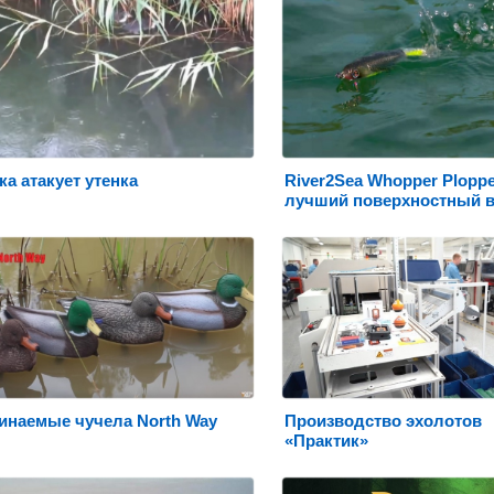
а атакует утенка
River2Sea Whopper Ploppe
лучший поверхностный 
инаемые чучела North Way
Производство эхолотов
«Практик»