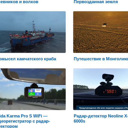
чевников и волков
Первозданная земля
омысел камчатского краба
Путешествие в Монголи
ida Karma Pro S WiFi —
Радар-детектор Neoline 
еорегистратор с радар-
6000s
тектором