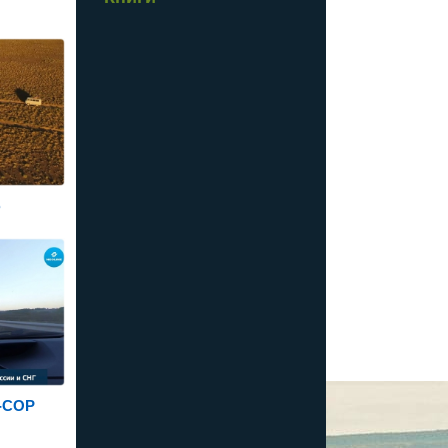
ю
X-COP