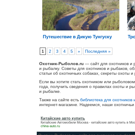
Путешествие в Дикую Тунгуску
Тр
1
2
3
4
5
»
Последняя »
Охотник-Рыболов.ru
— сайт для охотников и 
и рыбалку. Советы для охотников и рыбаков, о
статьи об охотничьих собаках, секреты охоты и
Если вы хотите стать охотником или рыболовом, 
года, получить сведения о правилах охоты и р
и рыбалке.
Также на сайте есть
библиотека для охотников 
интернет-магазине. Надеемся, наши охотничь
Китайские авто купить
Китайские Автомобили Москва -
китайские авто купить
в Мос
china-auto.ru