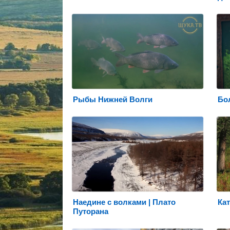
Рыбы Нижней Волги
Бол
Наедине с волками | Плато
Кат
Путорана