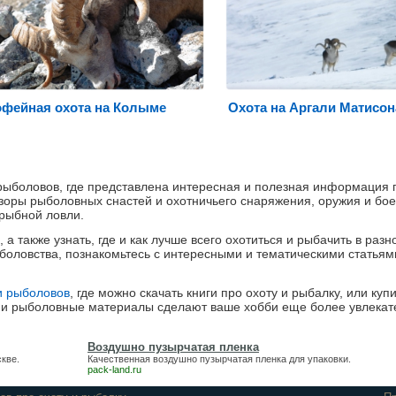
офейная охота на Колыме
Охота на Аргали Матисон
рыболовов, где представлена интересная и полезная информация 
бзоры рыболовных снастей и охотничьего снаряжения, оружия и бо
 рыбной ловли.
а также узнать, где и как лучше всего охотиться и рыбачить в раз
ыболовства, познакомьтесь с интересными и тематическими статьям
и рыболовов
, где можно скачать книги про охоту и рыбалку, или купи
и и рыболовные материалы сделают ваше хобби еще более увлекат
Воздушно пузырчатая пленка
кве.
Качественная
воздушно пузырчатая пленка
для упаковки.
pack-land.ru