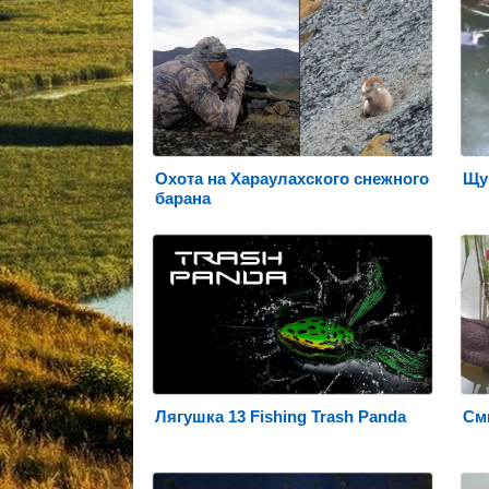
Охота на Хараулахского снежного
Щук
барана
Лягушка 13 Fishing Trash Panda
См