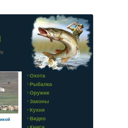
u
у.
Охота
Рыбалка
Оружие
Законы
Кухня
Видео
дикой
Книги