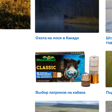
Охота на лося в Канаде
Шт
го
Выбор патронов на кабана
По