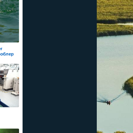
r
воблер